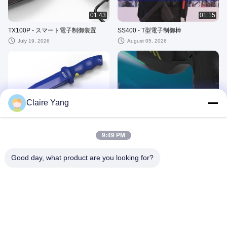
01:43
01:15
TX100P - スマート電子制御装置
SS400 - T型電子制御棒
July 19, 2026
August 05, 2026
00:46
02:12
Claire Yang
SK100 - 電子制御訓練ナイフ
HUSHA 会社 紹介
June 04, 2026
June 15, 2026
9:49 PM
Good day, what product are you looking for?
00:54
02:44
"大丈夫ですか?" 警察展で 驚愕体験
CCTVジャーナリストが警察展示会
でストーン銃のテストを経験
December 20, 2025
June 10, 2025