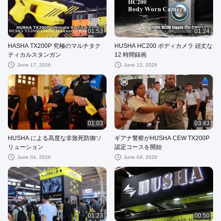
01:53
01:24
HASHA TX200P 究極のマルチタク
HUSHA HC200 ボディカメラ 頑丈な
ティカルスタンガン
12 時間録画
June 17, 2026
June 12, 2026
01:03
03:43
HUSHA による高度な非致死防御ソ
ギアナ警察がHUSHA CEW TX200P
リューション
認定コースを開始
June 04, 2026
June 04, 2026
01:23
00:50