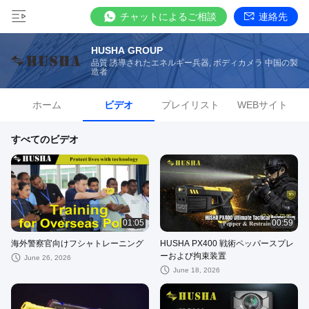
チャットによるご相談
連絡先
HUSHA GROUP
品質 誘導されたエネルギー兵器, ボディカメラ 中国の製
造者
ホーム
ビデオ
プレイリスト
WEBサイト
すべてのビデオ
01:05
00:59
海外警察官向けフシャトレーニング
HUSHA PX400 戦術ペッパースプレ
ーおよび拘束装置
June 26, 2026
June 18, 2026