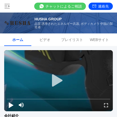
チャットによるご相談
連絡先
HUSHA GROUP
品質 誘導されたエネルギー兵器, ボディカメラ 中国の製
造者
ホーム
ビデオ
プレイリスト
WEBサイト
会社紹介