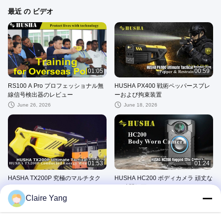
最近 の ビデオ
01:05
00:59
RS100 A Pro プロフェッショナル無
HUSHA PX400 戦術ペッパースプレ
線信号検出器のレビュー
ーおよび拘束装置
June 26, 2026
June 18, 2026
01:53
01:24
HASHA TX200P 究極のマルチタク
HUSHA HC200 ボディカメラ 頑丈な
ティカルスタンガン
12 時間録画
Claire Yang
June 17, 2026
June 12, 2026
推薦される