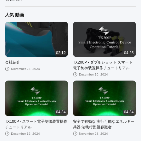
人気 動画
02:12
04:25
会社紹介
TX200P - ダブルショット スマート
電子制御装置操作チュートリアル
November 28, 2024
December 16, 2024
04:34
04:34
TX100P - スマート電子制御装置操作
安全で有効な 実行可能なエネルギー
チュートリアル
兵器 法執行監視容疑者
December 16, 2024
November 28, 2024