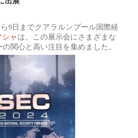
4に出展
日から9日までクアラルンプール国際経
フシャ
は、この展示会にさまざまな
ーの関心と高い注目を集めました。