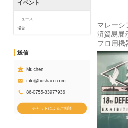
イベント
ニュース
マレーシ
場合
済貿易展
プロ用機
送信
Mr. chen
info@hushacn.com
86-0755-33977936
チャットによるご相談