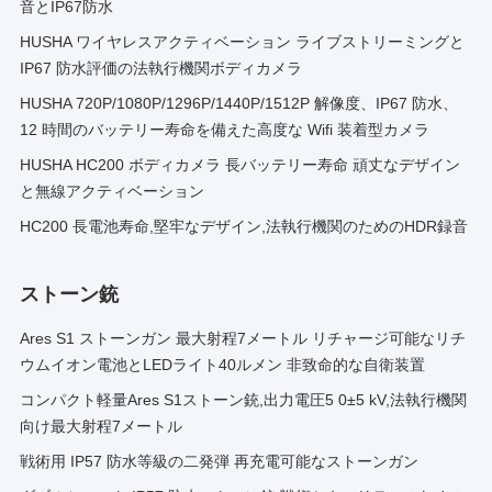
音とIP67防水
HUSHA ワイヤレスアクティベーション ライブストリーミングと
IP67 防水評価の法執行機関ボディカメラ
HUSHA 720P/1080P/1296P/1440P/1512P 解像度、IP67 防水、
12 時間のバッテリー寿命を備えた高度な Wifi 装着型カメラ
HUSHA HC200 ボディカメラ 長バッテリー寿命 頑丈なデザイン
と無線アクティベーション
HC200 長電池寿命,堅牢なデザイン,法執行機関のためのHDR録音
ストーン銃
Ares S1 ストーンガン 最大射程7メートル リチャージ可能なリチ
ウムイオン電池とLEDライト40ルメン 非致命的な自衛装置
コンパクト軽量Ares S1ストーン銃,出力電圧5 0±5 kV,法執行機関
向け最大射程7メートル
戦術用 IP57 防水等級の二発弾 再充電可能なストーンガン