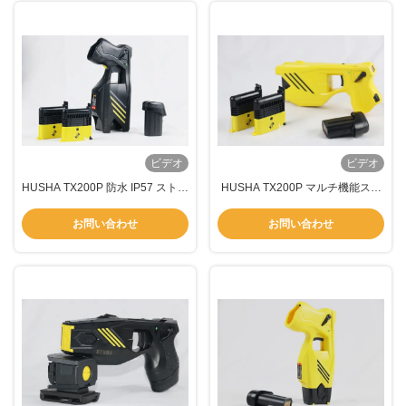
ビデオ
ビデオ
HUSHA TX200P 防水 IP57 ストー
HUSHA TX200P マルチ機能スト
ンガン 防水 防水 防水 防水 防水
ーンガン 5 メートルの有効射程 デ
防水 防水 防水
ュアルカートリッジとIP57防水
お問い合わせ
お問い合わせ