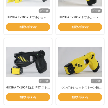
ビデオ
ビデオ
HUSHA TX200P ダブルショット
HUSHA TX200P ダブルカートリ
ストーン 銃 IP57 防水 55KV 出力
ッジ ストーンガン IP57 防水評価
電圧
と 50KV 出力電圧
お問い合わせ
お問い合わせ
ビデオ
ビデオ
HUSHA TX100P 防水 IP57 ストー
シングルショットストーン銃
ンガン 55KV 出力電圧と 法の執行
55KV出力電圧 IP57 防水 7メート
のための充電電池
ル範囲で法執行
お問い合わせ
お問い合わせ