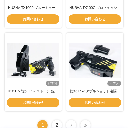
HUSHA TX100P ブルートゥース
HUSHA TX100C プロフェッショ
ストーン 銃 BWC アクティベーシ
ナルスタンガン 55KV出力電圧、
ョン 防水 IP57 防水 55KV 出力電
レーザー照準、5秒カウントダウ
お問い合わせ
お問い合わせ
圧
ン（法執行機関向け）
ビデオ
ビデオ
HUSHA 防水 IP57 ストーン 銃 防
防水 IP57 ダブルショット遠隔拘
水 IP57 ストーン 銃 防水 IP57 ス
束スタンガン TX200P 法執行機関
トーン 銃 防水 IP57 ストーン 銃
用
お問い合わせ
お問い合わせ
防水 IP57 ストーン 銃 防水 IP57
ストーン 銃 防水 IP57 ストーン 銃
防水 IP57 ストーン
1
2