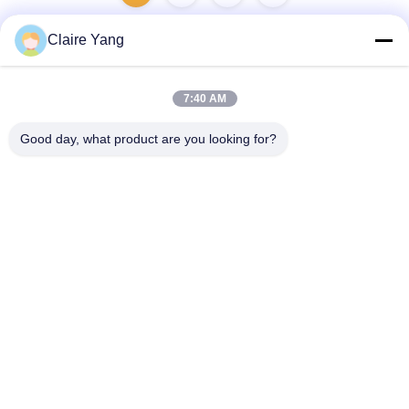
Claire Yang
迅速な連絡
7:40 AM
Good day, what product are you looking for?
住所
17階,ブロック9A,バオネン科学公園, 清水コミュニティ, 龍華
地区, 広東省, 中国
Tel
86-0755-33977936
電子メール
info@hushacn.com
プライバシーポリシー規約
|
地図
| 中国の良質 誘導されたエネル