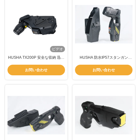
ビデオ
HUSHA TX200P 安全な収納 迅速
HUSHA 防水IP57スタンガン
アクセスと頑丈な構造を備えた戦
55,000ボルト Bluetooth機能付き
術ホルスター
法執行機関向け
お問い合わせ
お問い合わせ