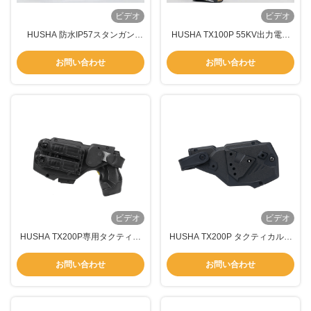
ビデオ
ビデオ
HUSHA 防水IP57スタンガン
HUSHA TX100P 55KV出力電圧
55KV出力電圧、充電式バッテリ
IP57 防水ストーン銃 7メートル範
ー搭載 (法執行機関向け)
囲で法執行機関のために
お問い合わせ
お問い合わせ
ビデオ
ビデオ
HUSHA TX200P専用タクティカ
HUSHA TX200P タクティカルホ
ルホルスター TX200P、確実な保
ルスター カスタムフィットで安全
持力と素早いアクセス
な保持と迅速なアクセスを実現
お問い合わせ
お問い合わせ
（電撃武器用）