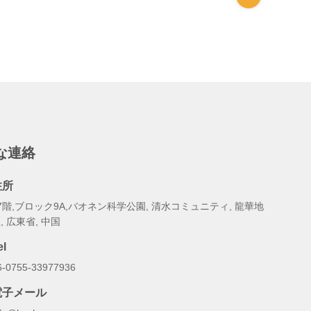
な連絡
住所
7階,ブロック9A,バオネン科学公園, 清水コミュニティ, 龍華地
, 広東省, 中国
el
6-0755-33977936
電子メール