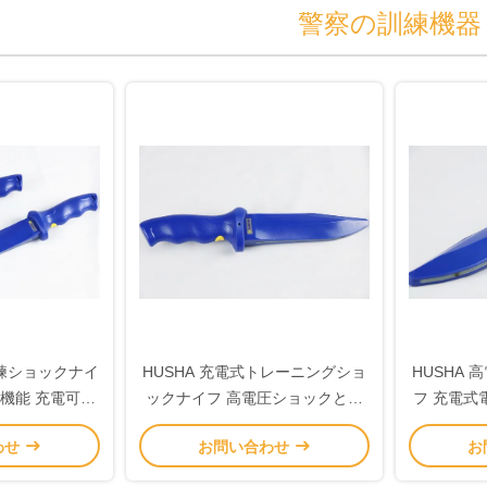
警察の訓練機器
 訓練ショックナイ
HUSHA 充電式トレーニングショ
HUSHA
機能 充電可能
ックナイフ 高電圧ショックと安
フ 充電式
察訓練のための
全保護付き 警察・軍事訓練用
わせ
お問い合わせ
お
護