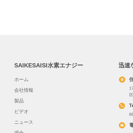
SAIKESAISI水素エナジー
迅速
ホーム
1
会社情報
区
製品
T
ビデオ
8
ニュース
場合