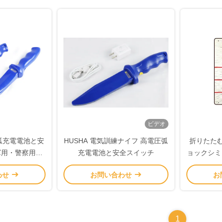
ビデオ
回弧充電電池と安
HUSHA 電気訓練ナイフ 高電圧弧
折りたた
軍用・警察用電
充電電池と安全スイッチ
ョックシミ
イフ
わせ
お問い合わせ
お
1