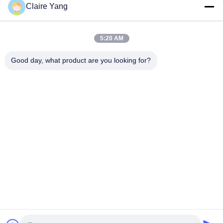
Claire Yang
5:20 AM
Good day, what product are you looking for?
BWC アクティベーショ
ン
HUSHA TX200Pには Bluetooth モジ
ュールが組み込まれています.
安全スイッチを入れると
ブルーツ
信号が送信され 近くにあるボディ
ウェアレスのカメラを 記録モード
に 起動させ 警官の証拠を 間に合