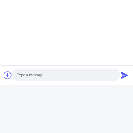
能が含まれています。スタンガンのシリアル番号、日付、時
刻、継続時間などの電気ショックデータには、HUSHA APP
を通じてアクセスでき、デバイスが合理的に使用されている
かどうかを示す証拠が得られます。
Photo
Video Call
BWCのアクティベーション