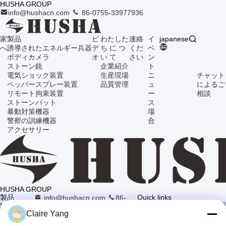
HUSHA GROUP
info@hushacn.com
86-0755-33977936
家
製品
ビ
わたした
連絡
イ
japanese
へ
誘導されたエネルギー兵器
デ
ち に つ
くだ
ベ
ボディカメラ
オ
い て
さい
ン
ストーン銃
企業紹介
ト
電気ショック装置
生産現場
ニ
チャット
ペッパースプレー装置
品質管理
ュ
によるご
リモート拘束装置
ー
相談
ストーンバット
ス
暴動対策機器
場
警察の訓練機器
合
アクセサリー
HUSHA GROUP
製品
Quick links
info@hushacn.com
86-
企業紹介
生産現場
品質管理
0755-33977936
誘導され
Claire Yang
17階,ブロック9A,バオネン科
ニュース
地図
プライバシー
たエネル
学公園, 清水コミュニティ, 龍華
ポリシー規約
ギー兵器