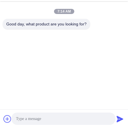
地区, 広東省, 中国
ボディカ
メラ
7:14 AM
ストーン
銃
Good day, what product are you looking for?
電気ショ
ック装置
ペッパー
スプレー
装置
リモート
拘束装置
ストーン
バット
中国の良質 誘導されたエネルギー兵器 メーカー。Copyright© 2024-
2026 HUSHA GROUP . 複製権所有。