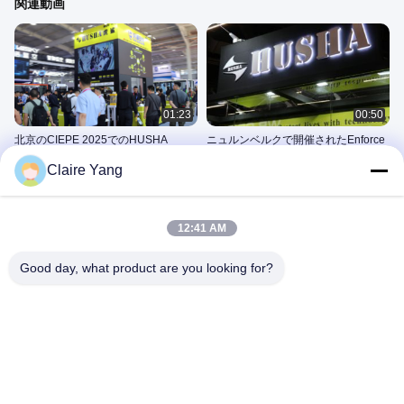
関連動画
01:23
00:50
北京のCIEPE 2025でのHUSHA
ニュルンベルクで開催されたEnforce
Tac 2025でのHUSHA
軍・警察展
Claire Yang
軍・警察展
June 04, 2026
June 04, 2026
12:41 AM
Good day, what product are you looking for?
00:54
00:59
"大丈夫ですか?" 警察展で 驚愕体験
HUSHA PX400 戦術ペッパースプレ
ーおよび拘束装置
軍・警察展
推薦される
November 29, 2024
June 18, 2026