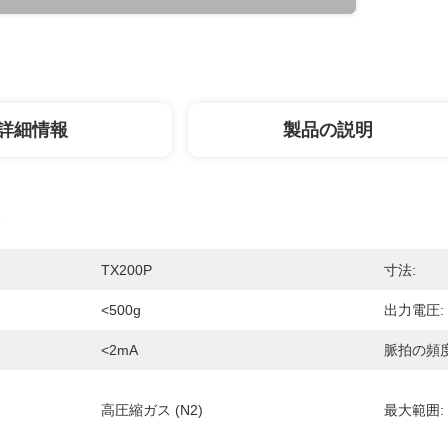
詳細情報
製品の説明
TX200P
寸法:
<500g
出力電圧:
<2mA
脈拍の頻度
高圧縮ガス (N2)
最大範囲: