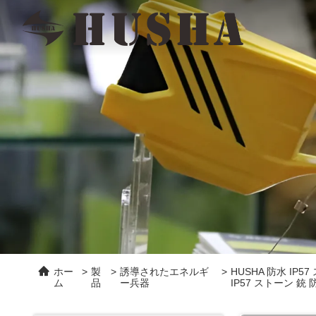
ホー
>
製
>
誘導されたエネルギ
>
HUSHA 防水 IP5
ム
品
ー兵器
IP57 ストーン 銃 