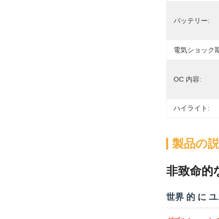
バッテリー:
電気ショック期
OC 内容:
ハイライト:
製品の
非致命的
世界 的 に 