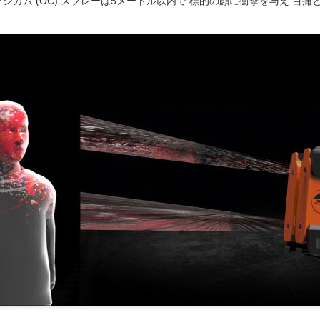
シカム (OC) スプレーは5メートル以内で 標的の顔に衝撃を与え 目