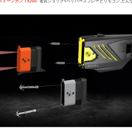
トーンガン TX200
- 電気ショック+ペッパースプレーとリモコン,どん