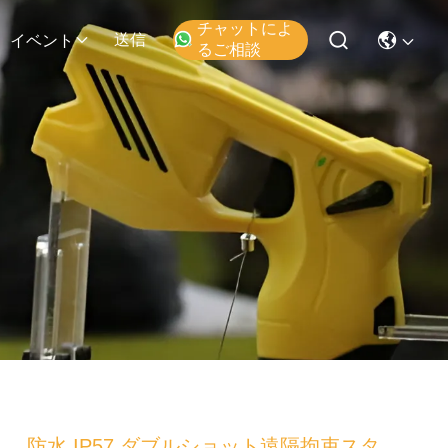
チャットによ
送信
イベント
るご相談
防水 IP57 ダブルショット遠隔拘束スタ