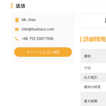
送信
Mr. chen
info@hushacn.com
詳細情報
+86 755 33977936
チャットによるご相談
書類:
寸法:
出力電圧:
脈拍の頻度:
最大範囲: