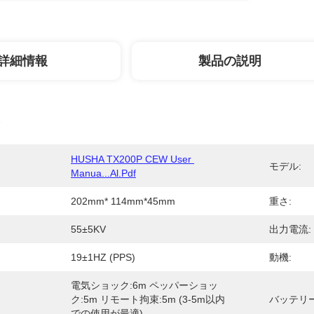
詳細情報
製品の説明
HUSHA TX200P CEW User 
モデル:
Manua...al.pdf
202mm* 114mm*45mm
重さ:
55±5KV
出力電流:
19±1HZ (PPS)
動機:
電気ショック:6m ペッパーショッ
ク:5m リモート拘束:5m (3-5m以内
バッテリー
での使用が最適)