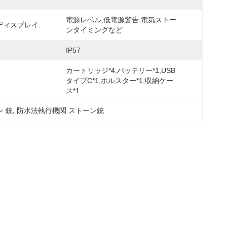
電源レベル,低電源警告,電気ストー
ディスプレイ:
ンタイミングなど
IP57
カートリッジ*4,バッテリー*1,USB
タイプC*1,ホルスター*1,収納ケー
ス*1
ン 銃
, 
防水法執行機関 ストーン銃