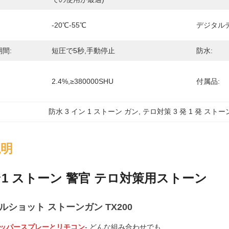
-20℃-55℃
デジタル
間:
短圧で5秒,手動停止
防水:
2.4%,≥380000SHU
付属品:
防水 3 イン 1 ストーン ガン
, 
テロ対策 3 発 1 発 ストー
説明
1 ストーン 警官 テロ対策用ストーン
ブルショット ストーンガン TX200
ペッパースプレーとリモコン
- どんな組み合わせでも