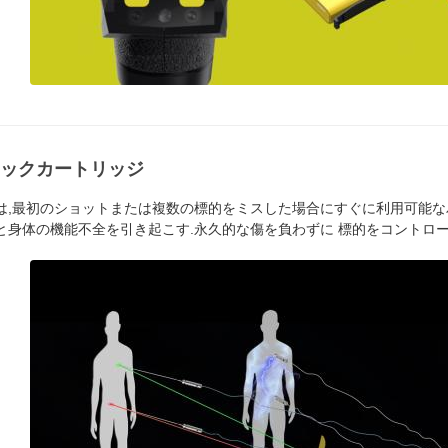
ックカートリッジ
200Pは,最初のショットまたは複数の標的をミスした場合にすぐに利用可
と身体の機能不全を引き起こす.永久的な傷を負わずに 標的をコントロ