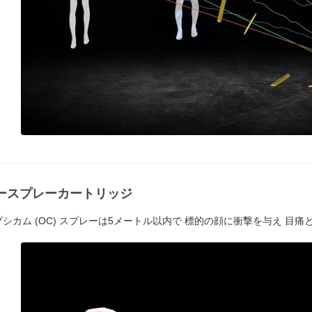
ースプレーカートリッジ
シカム (OC) スプレーは5メートル以内で 標的の顔に衝撃を与え 目