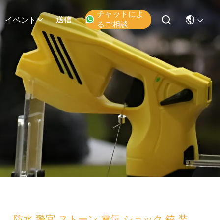
チャットによ
送信
イベント
るご相談
防水 警官 ストーン 電気 ショック 銃 装