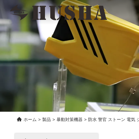
ホーム
>
製品
>
暴動対策機器
>
防水 警官 ストーン 電気 