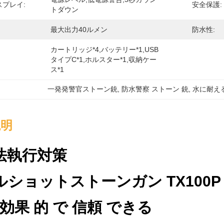
プレイ:
安全保護:
トダウン
最大出力40ルメン
防水性:
カートリッジ*4,バッテリー*1,USB
タイプC*1,ホルスター*1,収納ケー
ス*1
一発発警官ストーン銃
, 
防水警察 ストーン 銃
, 
水に耐え
説明
法執行対策
ショットストーンガン TX100P
 効果 的 で 信頼 できる