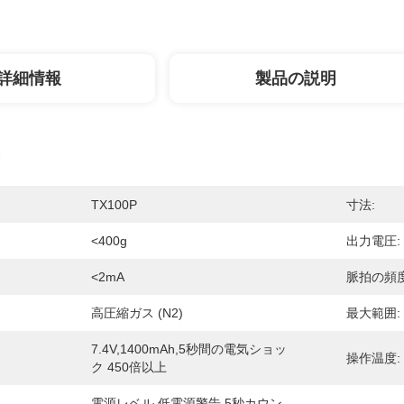
詳細情報
製品の説明
TX100P
寸法:
<400g
出力電圧:
<2mA
脈拍の頻度
高圧縮ガス (N2)
最大範囲:
7.4V,1400mAh,5秒間の電気ショッ
操作温度:
ク 450倍以上
電源レベル,低電源警告,5秒カウン