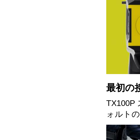
最初の
TX100
ォルトの