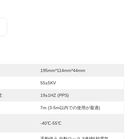
195mm*114mm*44mm
55±5KV
:
19±1HZ (PPS)
7m (3-5m以内での使用が最適)
-40℃-55℃
手動停止,自動ロック 3連續5秒電気