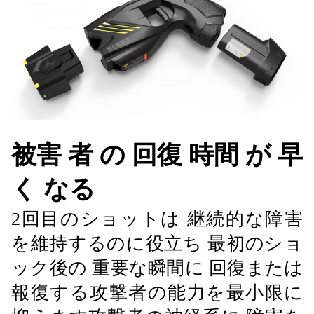
被害 者 の 回復 時間 が 早
く なる
2回目のショットは 継続的な障害
を維持するのに役立ち 最初のショ
ック後の 重要な瞬間に 回復または
報復する攻撃者の能力を最小限に