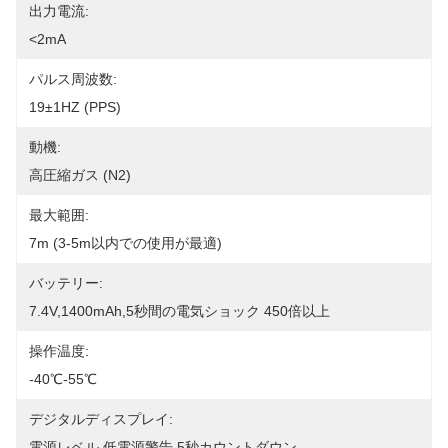
出力電流:
<2mA
パルス周波数:
19±1HZ (PPS)
動機:
高圧縮ガス (N2)
最大範囲:
7m (3-5m以内での使用が最適)
バッテリー:
7.4V,1400mAh,5秒間の電気ショック 450倍以上
操作温度:
-40℃-55℃
デジタルディスプレイ:
電源レベル,低電源警告,5秒カウントダウン