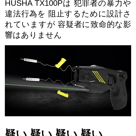
HUSHA TX100Pは 犯罪者の暴力や
違法行為を 阻止するために設計さ
れていますが 容疑者に致命的な影
響はありません
疑い 疑い 疑い 疑い