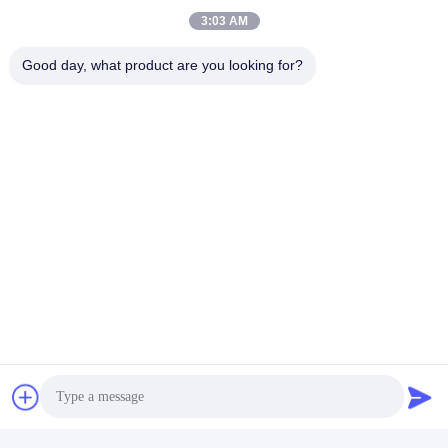
3:03 AM
Good day, what product are you looking for?
被害 者 の 回復 時間 が 早
く なる
2度目の発射は 最初のストーン効果
を延期し 攻撃者が長期間無力にな
るようにします攻撃者がすぐに回
復し 反攻撃を始める可能性は減少