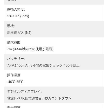
脈拍の頻度:
19±1HZ (PPS)
動機:
高圧縮ガス (N2)
最大範囲:
7m (3-5m以内での使用が最適)
バッテリー:
7.4V,1400mAh,5秒間の電気ショック 450倍以上
操作温度:
-40℃-55℃
デジタルディスプレイ:
電源レベル,低電源警告,5秒カウントダウン
安全保護: