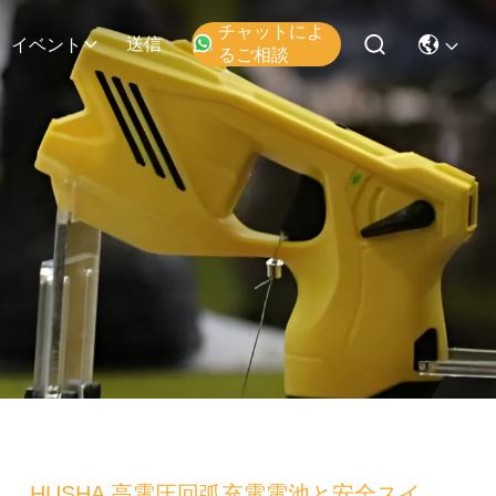
チャットによ
送信
イベント
るご相談
HUSHA 高電圧回弧充電電池と安全スイ