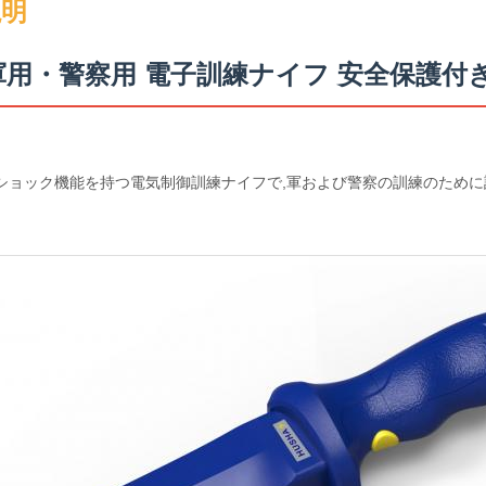
説明
 軍用・警察用 電子訓練ナイフ 安全保護付
電圧ショック機能を持つ電気制御訓練ナイフで,軍および警察の訓練のため