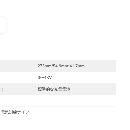
275mm*54.9mm*41.7mm
3〜4KV
:
標準的な充電電池
 電気訓練ナイフ