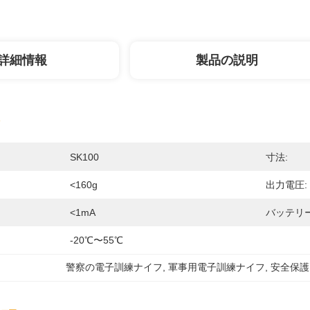
詳細情報
製品の説明
SK100
寸法:
<160g
出力電圧:
<1mA
バッテリー
-20℃〜55℃
警察の電子訓練ナイフ
, 
軍事用電子訓練ナイフ
, 
安全保護