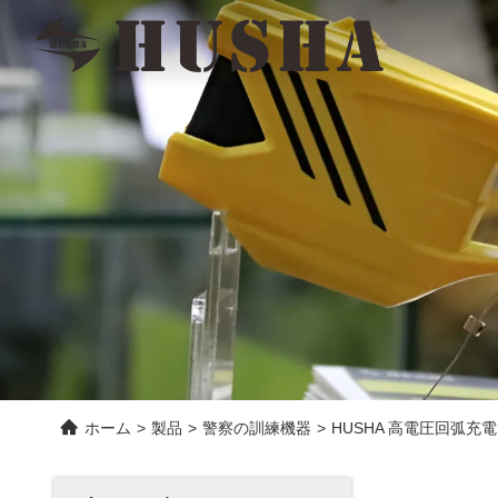
ホーム
>
製品
>
警察の訓練機器
>
HUSHA 高電圧回弧