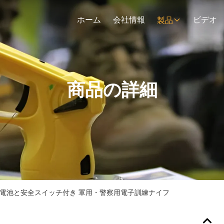
ホーム
会社情報
ビデオ
製品
商品の詳細
充電電池と安全スイッチ付き 軍用・警察用電子訓練ナイフ