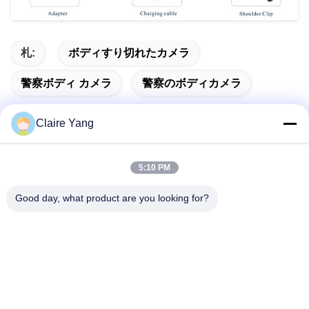
札:
ボディすり切れたカメラ
警察ボディ カメラ
警察のボディカメラ
Claire Yang
迅速な連絡
5:10 PM
Good day, what product are you looking for?
住所
17階,ブロック9A,バオネン科学公園, 清水コミュニティ, 龍華
地区, 広東省, 中国
Tel
86-0755-33977936
電子メール