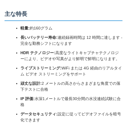
主な特長
軽量:
約160グラム
長いバッテリー寿命:
連続録画時間は 12 時間に達します -
完全な勤務シフトになります
HDR テクノロジー:
高度なライトキャプチャテクノロジ
ーにより、ビデオや写真がより鮮明で鮮明になります。
ライブストリーミング:
WiFi または 4G 経由のリアルタイ
ム ビデオ ストリーミングをサポート
頑丈な設計:
2 メートルの高さからさまざまな角度での落
下テストに合格
IP 評価:
水深1メートルで最長30分間の水没連続試験に合
格
データセキュリティ:
設定に従ってビデオファイルを暗号
化できます