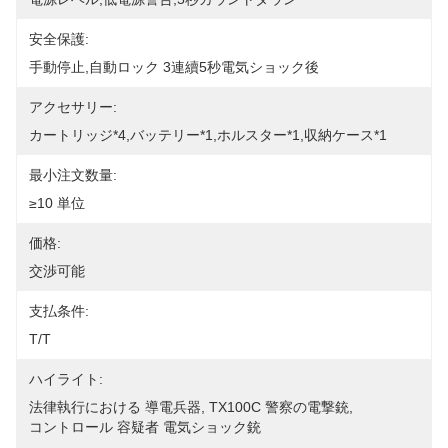
安全保護:
手動停止,自動ロック 3連續5秒電気ショック後
アクセサリー:
カートリッジ*4,バッテリー*1,ホルスター*1,収納ケース*1
最小注文数量:
≥10 単位
価格:
交渉可能
支払条件:
T/T
ハイライト:
法律執行における 導電兵器
, 
TX100C 警察の電撃銃
, 
コントロール 容疑者 電気ショック銃