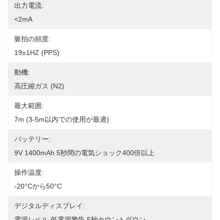
出力電流:
<2mA
脈拍の頻度:
19±1HZ (PPS)
動機:
高圧縮ガス (N2)
最大範囲:
7m (3-5m以内での使用が最適)
バッテリー:
9V 1400mAh 5秒間の電気ショック400倍以上
操作温度:
-20°Cから50°C
デジタルディスプレイ:
電源レベル,低電源警告,5秒カウントダウン