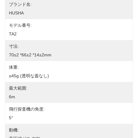
ブランド名:
HUSHA
モデル番号:
TA2
寸法:
70±2 *66±2 *14±2mm
体重:
≤45g (透明な蓋なし)
最大範囲:
6m
飛行探査機の角度:
5°
動機: