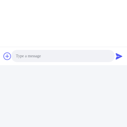
札:
ストーン・ガン・カートリッジ
ストーン・ピストルのアクセサリー
ストーン銃のバッテリー
Photo
Video Call
迅速な連絡
Audio Call
住所