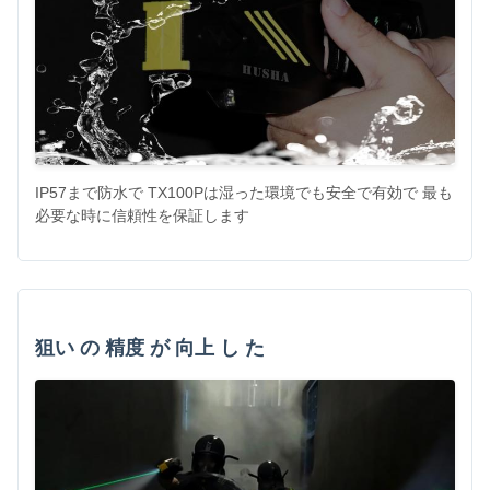
IP57まで防水で TX100Pは湿った環境でも安全で有効で 最も
必要な時に信頼性を保証します
狙い の 精度 が 向上 し た