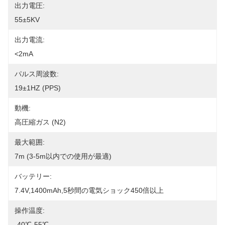
出力電圧:
55±5KV
出力電流:
<2mA
パルス周波数:
19±1HZ (PPS)
動機:
高圧縮ガス (N2)
最大範囲:
7m (3-5m以内での使用が最適)
バッテリー:
7.4V,1400mAh,5秒間の電気ショック450倍以上
操作温度:
-40℃-55℃