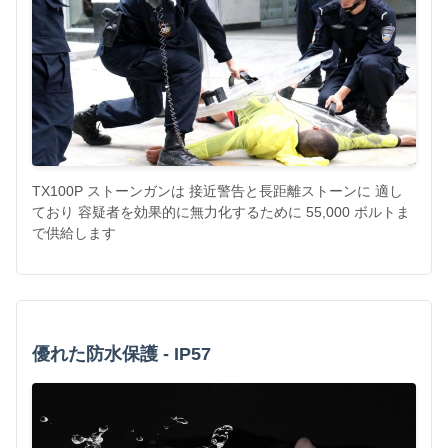
TX100P ストーンガンは 接近警告と長距離ストーンに 適し
ており 容疑者を効果的に無力化するために 55,000 ボルトま
で供給します
優れた防水保護 - IP57