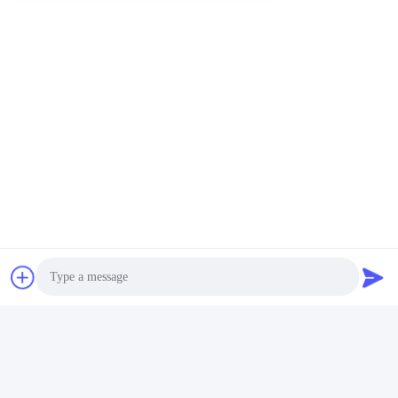
HUSHA TX100Pは主に3つの部品で構成されています. 主体,
カートリッジ,バッテリー.
戦略 的 な 柔軟性 が 向上 する
2発を連続して発射する能力は,特定の身体部位を標的とする
か,予期せぬ動きに適応するかのどちらか,複数の戦術オプシ
ョンを提供します.ダイナミックな状況において より効率的
で適応性の高い対応を保証します.
札:
電気ストーン銃
非致命的な電撃銃
Photo