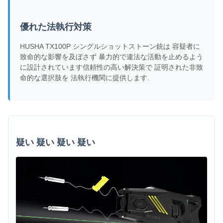
優れた法執行対策
HUSHA TX100P シングルショットストーン銃は 容疑者に
致命的な影響を及ぼさず 暴力的で違法な活動を止めるよう
に設計されています信頼性の高い解決策で 証明された非致
命的な選択肢を 法執行機関に提供します.
疑い 疑い 疑い 疑い