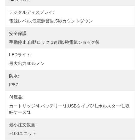
デジタルディスプレイ:
電源レベル,低電源警告,5秒カウントダウン
安全保護:
手動停止,自動ロック 3連續5秒電気ショック後
LEDライト:
最大出力40ルメン
防水:
IP57
付属品:
カートリッジ*4,バッテリー*1,USBタイプC*1,ホルスター*1,収
納ケース*1
最小注文数量:
≥100ユニット