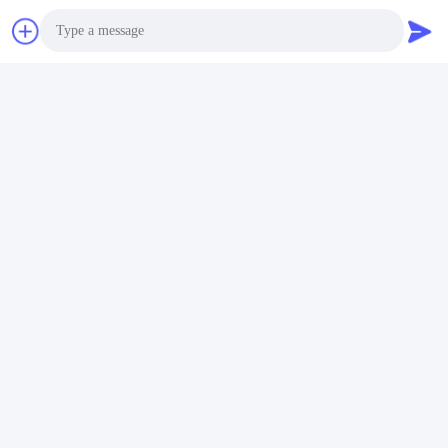
HUSHAは,法執行機関によって信頼されている. 安全で有効な, 電
気ショック兵器を製造しています. 防水設計,グリーンレーザー,強
い光,再充電電池,データ機能.,そしてBWCのアクティベーションに
より HUSHAは危険な状況で 最初のフォースオプションとして機
能します
Photo
Video Call
Audio Call
製品構造