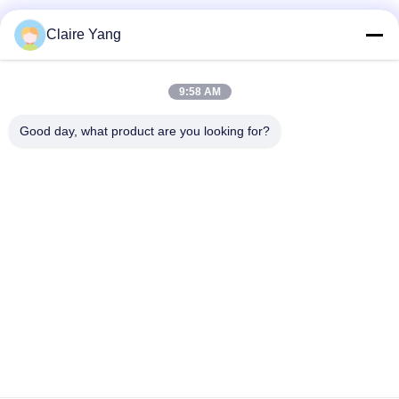
カメラのアクティベーション
Claire Yang
HUSHA TX100Pには Bluetooth モジュールが内蔵されています. セ
キュリティスイッチがオンになると,Bluetooth信号は近くのボディ
9:58 AM
ウェアレスのカメラを録画モードに起動します.法執行機関による
証拠が 間に合う形で記録されることを確保する.
Good day, what product are you looking for?
信頼 できる 執行 ツール