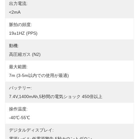
出力電流:
<2mA
脈拍の頻度:
19±1HZ (PPS)
動機:
高圧縮ガス (N2)
最大範囲:
7m (3-5m以内での使用が最適)
バッテリー:
7.4V,1400mAh,5秒間の電気ショック 450倍以上
操作温度:
-40℃-55℃
デジタルディスプレイ:
電源レベル,低電源警告,5秒カウントダウン