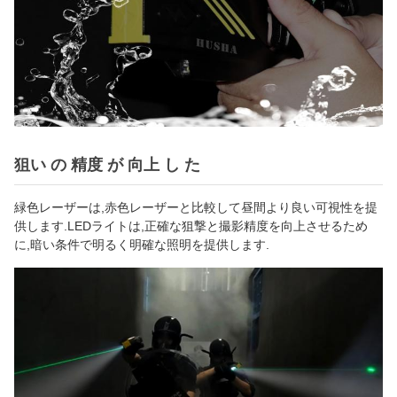
狙い の 精度 が 向上 し た
緑色レーザーは,赤色レーザーと比較して昼間より良い可視性を提
供します.LEDライトは,正確な狙撃と撮影精度を向上させるため
に,暗い条件で明るく明確な照明を提供します.