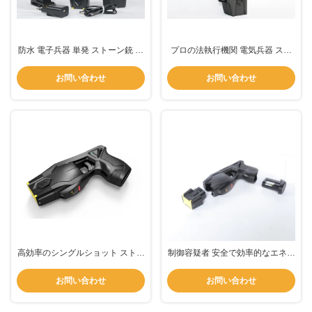
防水 電子兵器 単発 ストーン銃 バ
プロの法執行機関 電気兵器 スト
ッテリー
ーンガン TX100C
お問い合わせ
お問い合わせ
高効率のシングルショット ストー
制御容疑者 安全で効率的なエネル
ン 銃 武器 誘導 エネルギー 武器
ギー兵器 TX100Z
安全 使用
お問い合わせ
お問い合わせ