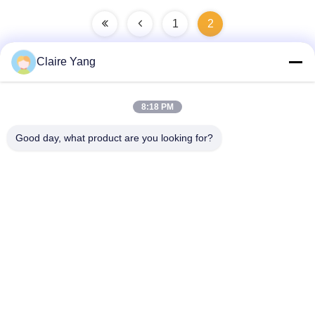
1
2
Claire Yang
迅速な連絡
8:18 PM
Good day, what product are you looking for?
住所
17階,ブロック9A,バオネン科学公園, 清水コミュニティ, 龍華
地区, 広東省, 中国
Tel
86-0755-33977936
電子メール
info@hushacn.com