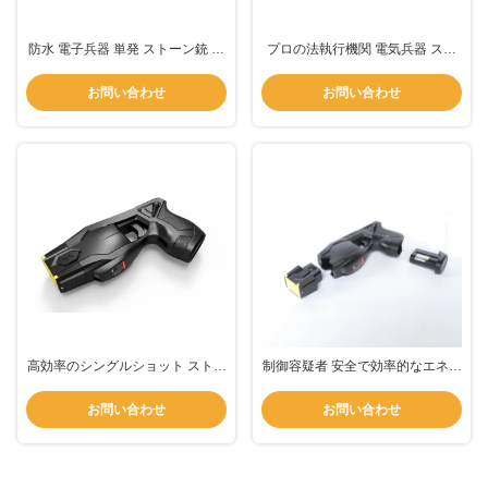
防水 電子兵器 単発 ストーン銃 バ
プロの法執行機関 電気兵器 スト
ッテリー
ーンガン TX100C
お問い合わせ
お問い合わせ
高効率のシングルショット ストー
制御容疑者 安全で効率的なエネル
ン 銃 武器 誘導 エネルギー 武器
ギー兵器 TX100Z
安全 使用
お問い合わせ
お問い合わせ