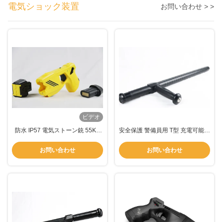
電気ショック装置
お問い合わせ > >
ビデオ
防水 IP57 電気ストーン銃 55KV
安全保護 警備員用 T型 充電可能な
出力電圧と 再充電可能なバッテリ
警察棒
ー
お問い合わせ
お問い合わせ