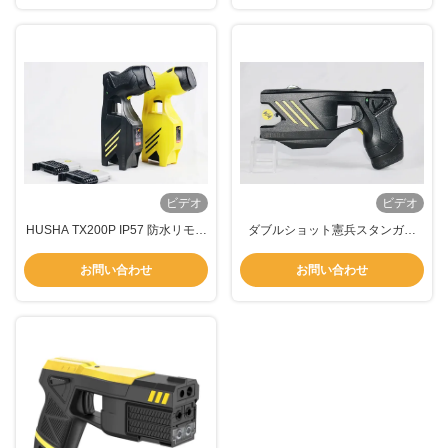
ビデオ
ビデオ
HUSHA TX200P IP57 防水リモコ
ダブルショット憲兵スタンガン
ン拘束装置 電気ショックカートリ
TX200P 防水 IP57 およびデュア
ッジとペッパースプレーを統合
ルレーザー & LED ライト付き
お問い合わせ
お問い合わせ