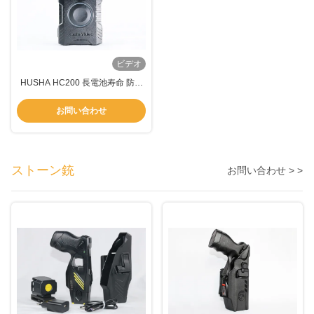
ビデオ
HUSHA HC200 長電池寿命 防水
無線アクティベーション 身体付き
カメラ 法執行機関用
お問い合わせ
ストーン銃
お問い合わせ > >