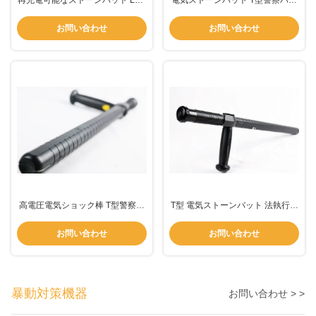
再充電可能なストーンバット LED
電気ストーンバット T型警察バッ
手電筒 ストーンバット 電気ショ
ト 警部用ライト指示器
ックによる電子制御
お問い合わせ
お問い合わせ
高電圧電気ショック棒 T型警察法
T型 電気ストーンバット 法執行機
執行用棒
関で使用される 50000 ボルト
お問い合わせ
お問い合わせ
暴動対策機器
お問い合わせ > >