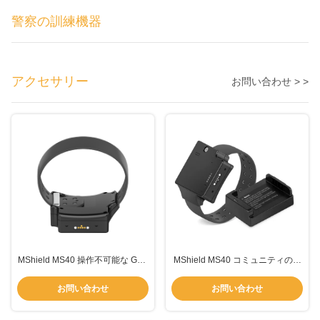
警察の訓練機器
アクセサリー
お問い合わせ > >
MShield MS40 操作不可能な GPS
MShield MS40 コミュニティの矯
足首追跡装置
正のためにリアルタイムGPSモニ
タリングを備えた 改造防止の足首
お問い合わせ
お問い合わせ
追跡器