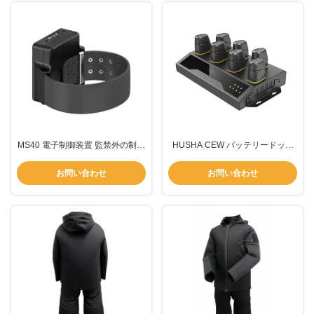
MS40 電子制御装置 監禁外の制御
HUSHA CEW バッテリードック
と不正防止のセキュリティのため
MS-DB07
のリアルタイムGPSモニタリング
お問い合わせ
お問い合わせ