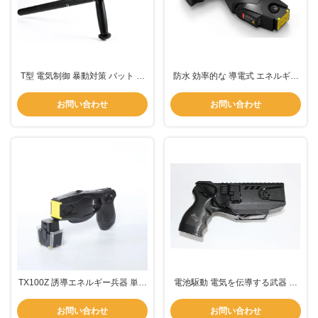
T型 電気制御 暴動対策 バット 警
防水 効率的な 導電式 エネルギー
察戦術 軽量
武器 電気 ストーン 銃 安全 使用
お問い合わせ
お問い合わせ
TX100Z 誘導エネルギー兵器 単発
電池駆動 電気を伝導する武器 デ
ストーン銃 6m 最大射程
ジタルディスプレイの電気ショッ
ク銃
お問い合わせ
お問い合わせ