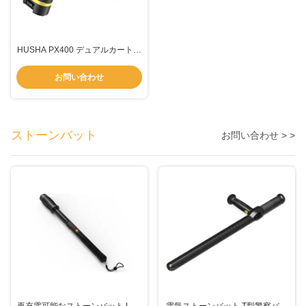
HUSHA PX400 デュアルカートリ
ッジ遠隔拘束装置、催涙スプレー
耐性と法執行機関向けの IPX5 防
お問い合わせ
水機能を備えています
ストーンバット
お問い合わせ > >