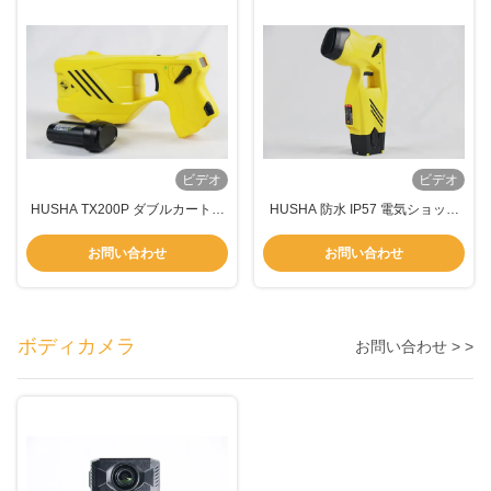
ビデオ
ビデオ
HUSHA TX200P ダブルカートリ
HUSHA 防水 IP57 電気ショック
ッジ ストーンガン IP57防水 55KV
銃 55KV 出力電圧と充電可能なバ
出力電圧
ッテリー TX100P
お問い合わせ
お問い合わせ
ボディカメラ
お問い合わせ > >