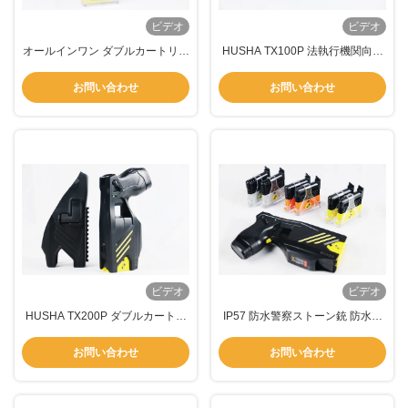
ビデオ
ビデオ
オールインワン ダブルカートリッ
HUSHA TX100P 法執行機関向け
ジ 警察 ストーン銃 手持ち
の 55KV 出力電圧、IP57 防水、
202mm*114mm*45mm
7.4V 充電式バッテリーを備えた伝
お問い合わせ
お問い合わせ
導性エネルギー兵器
ビデオ
ビデオ
HUSHA TX200P ダブルカートリ
IP57 防水警察ストーン銃 防水警
ッジ ストーンガン IP57防水 55KV
察ストーン銃
出力電圧
お問い合わせ
お問い合わせ