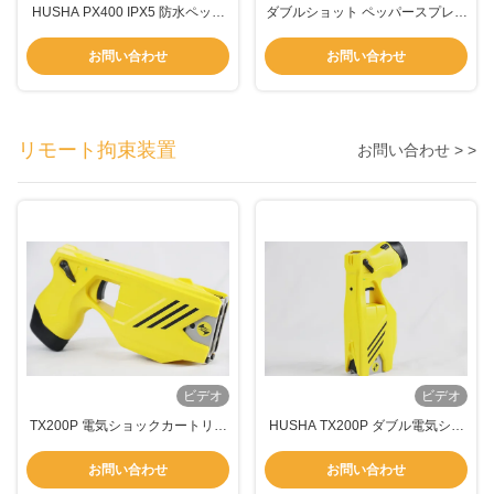
HUSHA PX400 IPX5 防水ペッパ
ダブルショット ペッパースプレー
ースプレー銃 双弾丸システムと法
銃 警察 治安のためのペッパー銃
執行機関のための6m射程
お問い合わせ
お問い合わせ
リモート拘束装置
お問い合わせ > >
ビデオ
ビデオ
TX200P 電気ショックカートリッ
HUSHA TX200P ダブル電気ショ
ジとペッパースプレーに耐える
ックカートリッジ IP57 防水とダ
IP57 防水装置
ブルレーザーとLEDライト 法的執
お問い合わせ
お問い合わせ
行ツール