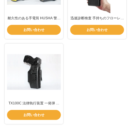
耐久性のある手電筒 HUSHA 警官
迅速診断検査 手持ちのフローレッ
用 防水性 ストーン 銃
センスの免疫解析器 ポータブル
お問い合わせ
お問い合わせ
TX100C 法律執行装置 一発弾 プ
ロのストーンガン 使いやすい
お問い合わせ