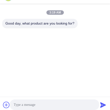
迅速な連絡
3:19 AM
Good day, what product are you looking for?
住所
17階,ブロック9A,バオネン科学公園, 清水コミュニティ, 龍華
地区, 広東省, 中国
Tel
86-0755-33977936
電子メール
info@hushacn.com
プライバシーポリシー規約
|
地図
| 中国の良質 誘導されたエネル
ギー兵器 メーカー。Copyright© 2024-2026 HUSHA GROUP . 複
製権所有。